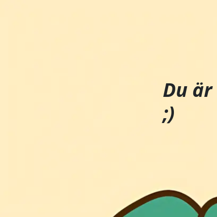
Du är
;)